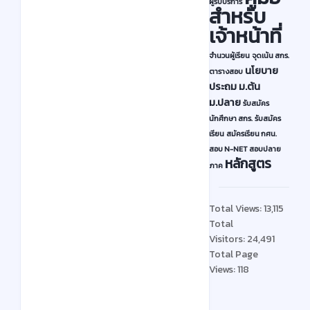
เ
ผู้รับบริการ
สำหรับ
มิ
เจ้าหน้าที่
น
ผ
จำนวนผู้เรียน
จุดเน้น สกร.
ล
นโยบาย
ตารางสอบ
ประถม
ม.ต้น
สั
ม.ปลาย
รับสมัคร
ม
นักศึกษา สกร.
รับสมัคร
ฤ
เรียน
สมัครเรียน กศน.
ท
สอบ N-NET
สอบปลาย
ธิ์
หลักสูตร
ภาค
ป
ล
Total Views:
13,115
า
Total
ย
Visitors:
24,491
ภ
Total Page
า
Views:
118
ค
เ