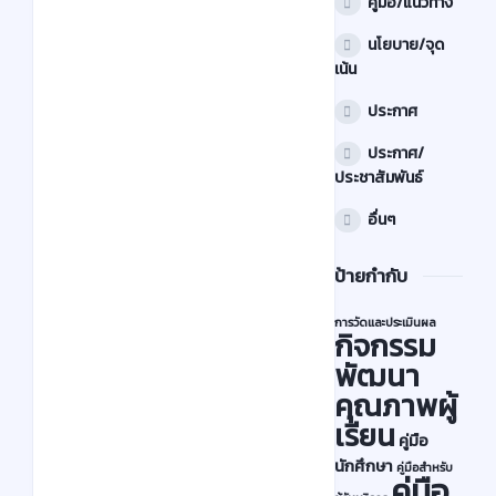
คู่มือ/แนวทาง
น
ด
นโยบาย/จุด
เ
เน้น
ก
ประกาศ
ณ
ฑ์
ประกาศ/
ก
ประชาสัมพันธ์
า
อื่นๆ
ร
วั
ป้ายกำกับ
ด
แ
การวัดและประเมินผล
กิจกรรม
ล
พัฒนา
ะ
คุณภาพผู้
ป
เรียน
ร
คู่มือ
ะ
นักศึกษา
คู่มือสำหรับ
คู่มือ