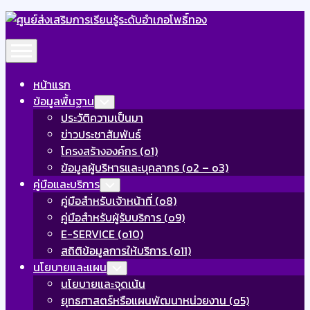
Skip
to
Expand
content
Menu
หน้าแรก
ข้อมูลพื้นฐาน
Toggle
Child
ประวัติความเป็นมา
Menu
ข่าวประชาสัมพันธ์
โครงสร้างองค์กร (o1)
ข้อมูลผู้บริหารและบุคลากร (o2 – o3)
คู่มือและบริการ
Toggle
Child
คู่มือสำหรับเจ้าหน้าที่ (o8)
Menu
คู่มือสำหรับผู้รับบริการ (o9)
E-SERVICE (o10)
สถิติข้อมูลการให้บริการ (o11)
นโยบายและแผน
Toggle
Child
นโยบายและจุดเน้น
Menu
ยุทธศาสตร์หรือแผนพัฒนาหน่วยงาน (o5)