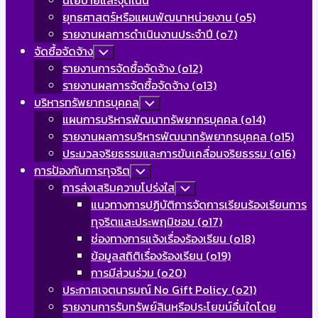
นโยบายและจุดเน้น
Menu
ยุทธศาสตร์หรือแผนพัฒนาหน่วยงาน (o5)
รายงานผลการดำเนินงานประจำปี (o7)
จัดซื้อจัดจ้าง
Toggle
Child
รายงานการจัดซื้อจัดจ้าง (o12)
Menu
รายงานผลการจัดซื้อจัดจ้าง (o13)
บริหารทรัพยากรบุคคล
Toggle
Child
แผนการบริหารพัฒนาทรัพยากรบุคคล (o14)
Menu
รายงานผลการบริหารพัฒนาทรัพยากรบุคคล (o15)
ประมวลจริยธรรมและการขับเคลื่อนจริยธรรม (o16)
Current
การป้องกันการทุจริต
Toggle
Child
Page
การส่งเสริมความโปร่งใส
Toggle
Menu
Child
Parent
แนวทางการปฏิบัติการจัดการเรียนร้องเรียนการ
Menu
ทุจริตและประพฤมิชอบ (o17)
ช่องทางการแจ้งเรื่องร้องเรียน (o18)
ข้อมูลสถิติเรื่องร้องเรียน (o19)
การมีส่วนร่วม (o20)
ประกาศเจตนารมณ์ No Gift Policy (o21)
รายงานการรับทรัพย์สินหรือประโยขน์อื่นใดโดย