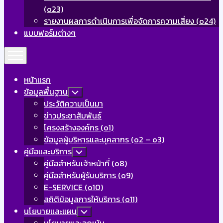
Page:
(o23)
รายงานผลการดำเนินการเพื่อจัดการความเสี่ยง (o24)
แบบฟอร์มต่างๆ
Expand
Menu
หน้าแรก
ข้อมูลพื้นฐาน
Toggle
Child
ประวัติความเป็นมา
Menu
ข่าวประชาสัมพันธ์
โครงสร้างองค์กร (o1)
ข้อมูลผู้บริหารและบุคลากร (o2 – o3)
คู่มือและบริการ
Toggle
Child
คู่มือสำหรับเจ้าหน้าที่ (o8)
Menu
คู่มือสำหรับผู้รับบริการ (o9)
E-SERVICE (o10)
สถิติข้อมูลการให้บริการ (o11)
นโยบายและแผน
Toggle
Child