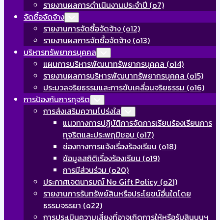
รายงานผลการดำเนินงานประจำปี (o7)
จัดซื้อจัดจ้าง
Toggle
Child
รายงานการจัดซื้อจัดจ้าง (o12)
Menu
รายงานผลการจัดซื้อจัดจ้าง (o13)
บริหารทรัพยากรบุคคล
Toggle
Child
แผนการบริหารพัฒนาทรัพยากรบุคคล (o14)
Menu
รายงานผลการบริหารพัฒนาทรัพยากรบุคคล (o15)
ประมวลจริยธรรมและการขับเคลื่อนจริยธรรม (o16)
Current
การป้องกันการทุจริต
Toggle
Child
Page
การส่งเสริมความโปร่งใส
Toggle
Menu
Child
Parent
แนวทางการปฏิบัติการจัดการเรียนร้องเรียนการ
Menu
ทุจริตและประพฤมิชอบ (o17)
ช่องทางการแจ้งเรื่องร้องเรียน (o18)
ข้อมูลสถิติเรื่องร้องเรียน (o19)
การมีส่วนร่วม (o20)
ประกาศเจตนารมณ์ No Gift Policy (o21)
รายงานการรับทรัพย์สินหรือประโยขน์อื่นใดโดย
ธรรมจรรยา (o22)
Current
การประเมินความเสี่ยงที่อาจเกิดการให้หรือรับสินบนฯ