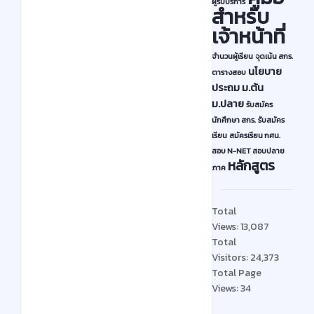
ผู้รับบริการ
สำหรับ
ป
เจ้าหน้าที่
ล
า
จำนวนผู้เรียน
จุดเน้น สกร.
ย
นโยบาย
ตารางสอบ
ภ
ประถม
ม.ต้น
ม.ปลาย
า
รับสมัคร
นักศึกษา สกร.
รับสมัคร
ค
เรียน
สมัครเรียน กศน.
เ
สอบ N-NET
สอบปลาย
รี
หลักสูตร
ภาค
ย
น
Total
ที่
Views:
13,087
1
Total
/
Visitors:
24,373
2
Total Page
5
Views:
34
6