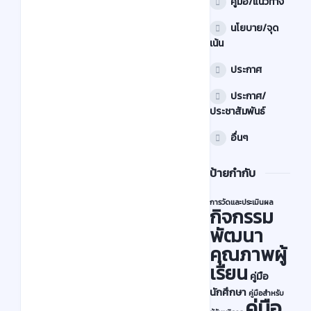
คู่มือ/แนวทาง
ต
นโยบาย/จุด
า
เน้น
ร
ประกาศ
า
ง
ประกาศ/
ส
ประชาสัมพันธ์
อ
อื่นๆ
บ
วั
ป้ายกำกับ
ด
ผ
การวัดและประเมินผล
กิจกรรม
ล
พัฒนา
สั
คุณภาพผู้
ม
เรียน
ฤ
คู่มือ
ท
นักศึกษา
คู่มือสำหรับ
คู่มือ
ธิ์