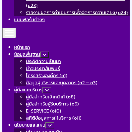
(o23)
รายงานผลการดำเนินการเพื่อจัดการความเสี่ยง (o24)
แบบฟอร์มต่างๆ
Expand
Menu
หน้าแรก
ข้อมูลพื้นฐาน
Toggle
Child
ประวัติความเป็นมา
Menu
ข่าวประชาสัมพันธ์
โครงสร้างองค์กร (o1)
ข้อมูลผู้บริหารและบุคลากร (o2 – o3)
คู่มือและบริการ
Toggle
Child
คู่มือสำหรับเจ้าหน้าที่ (o8)
Menu
คู่มือสำหรับผู้รับบริการ (o9)
E-SERVICE (o10)
สถิติข้อมูลการให้บริการ (o11)
นโยบายและแผน
Toggle
Child