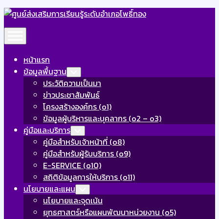
Skip
to
Expand
content
Menu
หน้าแรก
ข้อมูลพื้นฐาน
Toggle
Child
ประวัติความเป็นมา
Menu
ข่าวประชาสัมพันธ์
โครงสร้างองค์กร (o1)
ข้อมูลผู้บริหารและบุคลากร (o2 – o3)
คู่มือและบริการ
Toggle
Child
คู่มือสำหรับเจ้าหน้าที่ (o8)
Menu
คู่มือสำหรับผู้รับบริการ (o9)
E-SERVICE (o10)
สถิติข้อมูลการให้บริการ (o11)
นโยบายและแผน
Toggle
Child
นโยบายและจุดเน้น
Menu
ยุทธศาสตร์หรือแผนพัฒนาหน่วยงาน (o5)