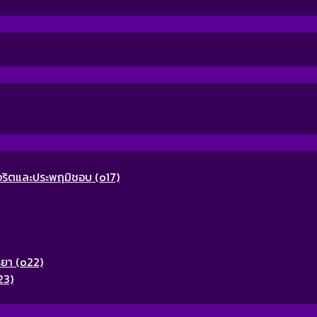
ุจริตและประพฤมิชอบ (o17)
รยา (o22)
23)