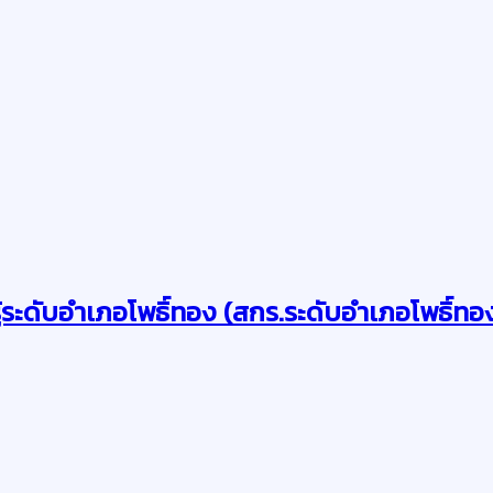
รู้ระดับอำเภอโพธิ์ทอง (สกร.ระดับอำเภอโพธิ์ทอ