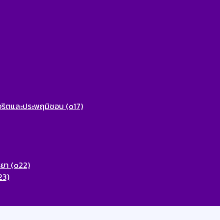
ุจริตและประพฤมิชอบ (o17)
รยา (o22)
23)