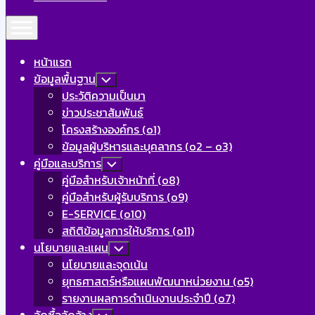
Expand
Menu
หน้าแรก
ข้อมูลพื้นฐาน
Toggle
Child
ประวัติความเป็นมา
Menu
ข่าวประชาสัมพันธ์
โครงสร้างองค์กร (o1)
ข้อมูลผู้บริหารและบุคลากร (o2 – o3)
คู่มือและบริการ
Toggle
Child
คู่มือสำหรับเจ้าหน้าที่ (o8)
Menu
คู่มือสำหรับผู้รับบริการ (o9)
E-SERVICE (o10)
สถิติข้อมูลการให้บริการ (o11)
นโยบายและแผน
Toggle
Child
นโยบายและจุดเน้น
Menu
ยุทธศาสตร์หรือแผนพัฒนาหน่วยงาน (o5)
รายงานผลการดำเนินงานประจำปี (o7)