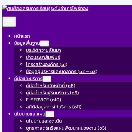
Skip
to
Expand
content
Menu
หน้าแรก
ข้อมูลพื้นฐาน
Toggle
Child
ประวัติความเป็นมา
Menu
ข่าวประชาสัมพันธ์
โครงสร้างองค์กร (o1)
ข้อมูลผู้บริหารและบุคลากร (o2 – o3)
คู่มือและบริการ
Toggle
Child
คู่มือสำหรับเจ้าหน้าที่ (o8)
Menu
คู่มือสำหรับผู้รับบริการ (o9)
E-SERVICE (o10)
สถิติข้อมูลการให้บริการ (o11)
นโยบายและแผน
Toggle
Child
นโยบายและจุดเน้น
Menu
ยุทธศาสตร์หรือแผนพัฒนาหน่วยงาน (o5)