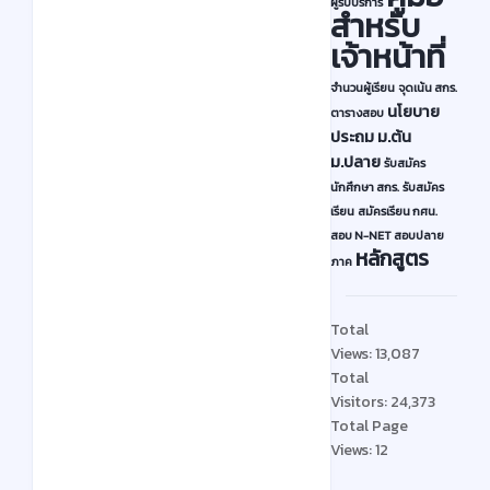
ม่
ผู้รับบริการ
สำหรับ
ศู
เจ้าหน้าที่
น
ย์
จำนวนผู้เรียน
จุดเน้น สกร.
ส่
นโยบาย
ตารางสอบ
ประถม
ม.ต้น
ง
ม.ปลาย
รับสมัคร
เ
นักศึกษา สกร.
รับสมัคร
ส
เรียน
สมัครเรียน กศน.
ริ
สอบ N-NET
สอบปลาย
ม
หลักสูตร
ภาค
ก
า
Total
ร
Views:
13,087
เ
Total
รี
Visitors:
24,373
ย
Total Page
Views:
12
น
รู้