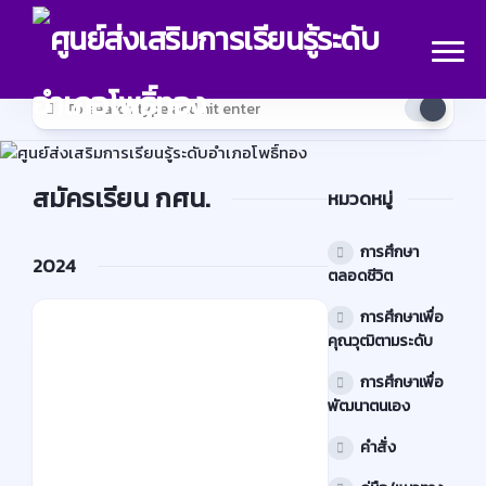
Skip
to
content
สมัครเรียน กศน.
หมวดหมู่
การศึกษา
2024
ตลอดชีวิต
การศึกษาเพื่อ
การ
คุณวุฒิตามระดับ
1
ศึกษา
การศึกษาเพื่อ
เพื่อ
พัฒนาตนเอง
คุณวุฒิ
คำสั่ง
ตาม
ระดับ