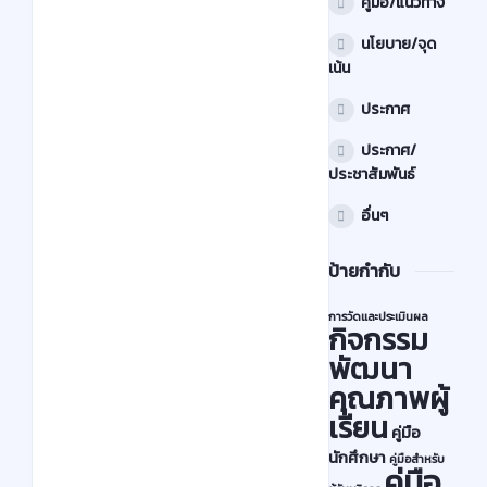
คู่มือ/แนวทาง
ประกาศ/
นโยบาย/จุด
ประชาสัมพันธ์
เน้น
รั
ประกาศ
บ
ส
ประกาศ/
มั
ประชาสัมพันธ์
ค
อื่นๆ
ร
นั
ป้ายกำกับ
ก
ศึ
การวัดและประเมินผล
กิจกรรม
ก
พัฒนา
ษ
คุณภาพผู้
า
เรียน
ใ
คู่มือ
ห
นักศึกษา
คู่มือสำหรับ
คู่มือ